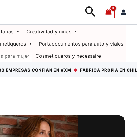
Buscar
itarias
Creatividad y niños
smetiqueros
Portadocumentos para auto y viajes
s para mujer
Cosmetiqueros y necessaire
AS CONFÍAN EN VXM
●
FÁBRICA PROPIA EN CHILE
●
+15 A