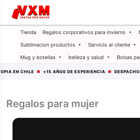
Ir
al
contenido
Tienda
Regalos corporativos para invierno
Sublimacion productos
Servicio al cliente
Mug y botellas
belleza y salud
Bolsas pa
HILE
●
+15 AÑOS DE EXPERIENCIA
●
DESPACHO A TODO C
Regalos para mujer