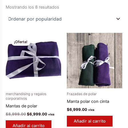
Ordenado
Mostrando los 8 resultados
por
popularidad
¡Oferta!
merchandising y regalos
Frazadas de polar
corporativos
Manta polar con cinta
Mantas de polar
$
6,999.00
+iva
El
El
$
8,999.00
$
6,999.00
+iva
precio
precio
Añadir al carrito
original
actual
Añadir al carrito