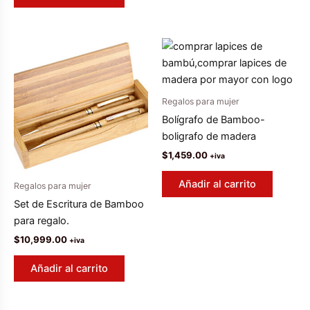
era:
es:
$8,999.00.
$6,999.00.
Regalos para mujer
Bolígrafo de Bamboo-
boligrafo de madera
$
1,459.00
+iva
Añadir al carrito
Regalos para mujer
Set de Escritura de Bamboo
para regalo.
$
10,999.00
+iva
Añadir al carrito