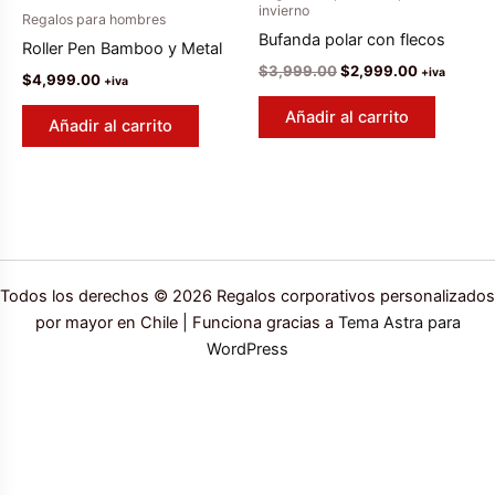
invierno
Regalos para hombres
Bufanda polar con flecos
Roller Pen Bamboo y Metal
El
El
$
3,999.00
$
2,999.00
+iva
$
4,999.00
+iva
precio
precio
original
actual
Añadir al carrito
Añadir al carrito
era:
es:
$3,999.00.
$2,999.00
Todos los derechos © 2026 Regalos corporativos personalizados
por mayor en Chile | Funciona gracias a
Tema Astra para
WordPress