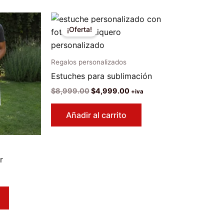
¡Oferta!
Regalos personalizados
Estuches para sublimación
El
El
$
8,999.00
$
4,999.00
+iva
precio
precio
original
actual
Añadir al carrito
era:
es:
$8,999.00.
$4,999.00.
r