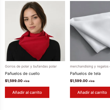
Gorros de polar y bufandas polar
merchandising y regalos 
Pañuelos de cuello
Pañuelos de tela
$
1,599.00
$
1,599.00
+iva
+iva
Añadir al carrito
Añadir al carrito