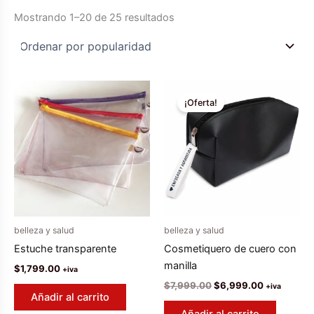
Ordenado
Mostrando 1–20 de 25 resultados
por
popularidad
¡Oferta!
belleza y salud
belleza y salud
Estuche transparente
Cosmetiquero de cuero con
manilla
$
1,799.00
+iva
El
El
$
7,999.00
$
6,999.00
+iva
precio
precio
Añadir al carrito
original
actual