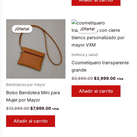
Añadir al carrito
era:
es:
$7,999.00.
$6,999.00
¡Oferta!
¡Oferta!
belleza y salud
Cosmetiquero transparente
grande
El
El
$
5,999.00
$
3,999.00
+iva
precio
precio
Bandoleras por mayor
original
actual
Añadir al carrito
Bolso Bandolera Mini para
era:
es:
$5,999.00.
$3,999.00
Mujer por Mayor
El
El
$
12,999.00
$
7,999.00
+iva
precio
precio
original
actual
Añadir al carrito
era:
es:
$12,999.00.
$7,999.00.