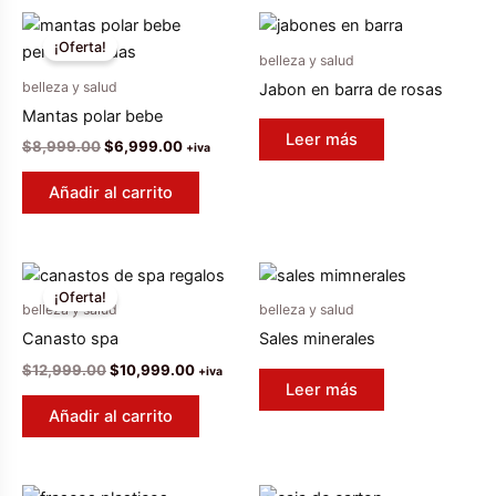
¡Oferta!
belleza y salud
belleza y salud
Jabon en barra de rosas
Mantas polar bebe
Leer más
El
El
$
8,999.00
$
6,999.00
+iva
precio
precio
original
actual
Añadir al carrito
era:
es:
$8,999.00.
$6,999.00.
¡Oferta!
belleza y salud
belleza y salud
Canasto spa
Sales minerales
El
El
$
12,999.00
$
10,999.00
+iva
precio
precio
Leer más
original
actual
Añadir al carrito
era:
es:
$12,999.00.
$10,999.00.