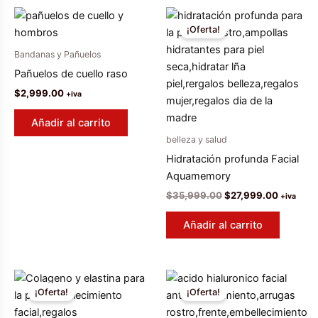
¡Oferta!
Bandanas y Pañuelos
Pañuelos de cuello raso
$
2,999.00
+iva
Añadir al carrito
belleza y salud
Hidratación profunda Facial
Aquamemory
El
El
$
35,999.00
$
27,999.00
+iva
precio
precio
original
actual
Añadir al carrito
era:
es:
$35,999.00.
$27,999
¡Oferta!
¡Oferta!