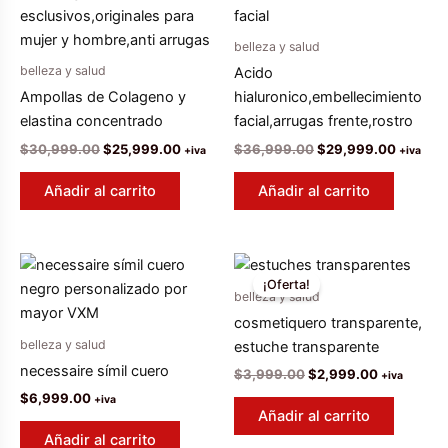
belleza y salud
belleza y salud
Acido
Ampollas de Colageno y
hialuronico,embellecimiento
elastina concentrado
facial,arrugas frente,rostro
El
El
El
El
$
30,999.00
$
25,999.00
$
36,999.00
$
29,999.00
+iva
+iva
precio
precio
precio
precio
original
actual
original
actual
Añadir al carrito
Añadir al carrito
era:
es:
era:
es:
$30,999.00.
$25,999.00.
$36,999.00.
$29,999
¡Oferta!
belleza y salud
cosmetiquero transparente,
belleza y salud
estuche transparente
necessaire símil cuero
El
El
$
3,999.00
$
2,999.00
+iva
precio
precio
$
6,999.00
+iva
original
actual
Añadir al carrito
era:
es:
Añadir al carrito
$3,999.00.
$2,999.00