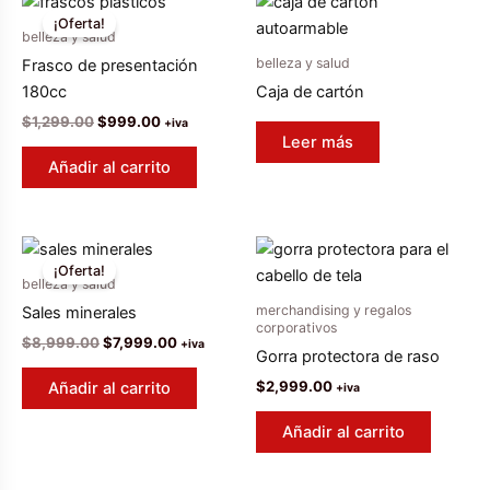
¡Oferta!
belleza y salud
belleza y salud
Frasco de presentación
180cc
Caja de cartón
El
El
$
1,299.00
$
999.00
+iva
precio
precio
Leer más
original
actual
Añadir al carrito
era:
es:
$1,299.00.
$999.00.
¡Oferta!
belleza y salud
merchandising y regalos
Sales minerales
corporativos
El
El
$
8,999.00
$
7,999.00
+iva
Gorra protectora de raso
precio
precio
original
actual
$
2,999.00
Añadir al carrito
+iva
era:
es:
$8,999.00.
$7,999.00.
Añadir al carrito