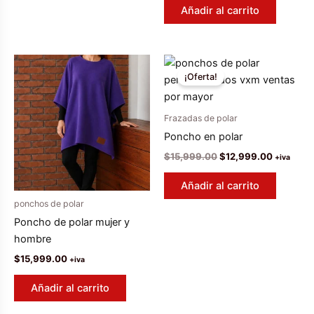
original
actual
Añadir al carrito
era:
es:
$18,999.00.
$15,999.
¡Oferta!
Frazadas de polar
Poncho en polar
El
El
$
15,999.00
$
12,999.00
+iva
precio
precio
original
actual
Añadir al carrito
era:
es:
$15,999.00.
$12,999.
ponchos de polar
Poncho de polar mujer y
hombre
$
15,999.00
+iva
Añadir al carrito