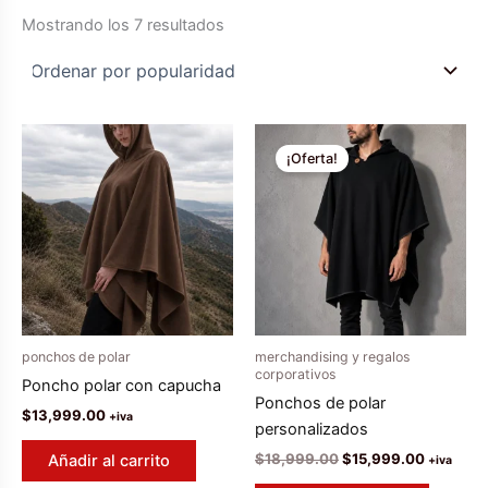
Ordenado
Mostrando los 7 resultados
por
popularidad
¡Oferta!
ponchos de polar
merchandising y regalos
corporativos
Poncho polar con capucha
Ponchos de polar
$
13,999.00
+iva
personalizados
El
El
$
18,999.00
$
15,999.00
Añadir al carrito
+iva
precio
precio