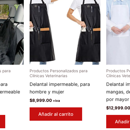
s para
Productos Personalizados para
Productos P
Clínicas Veterinarias
Clínicas Vete
para
Delantal impermeable, para
Delantal 
permeable
hombre y mujer
mangas, d
por mayor
$
8,999.00
+iva
$
12,999.0
Añadir al carrito
Añadir 