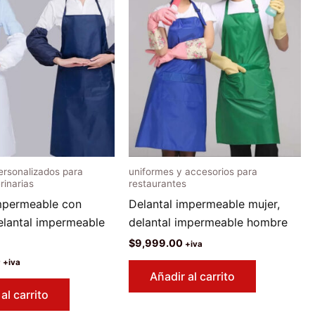
ersonalizados para
uniformes y accesorios para
rinarias
restaurantes
impermeable con
Delantal impermeable mujer,
elantal impermeable
delantal impermeable hombre
$
9,999.00
+iva
0
+iva
Añadir al carrito
al carrito