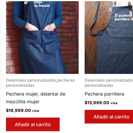
Delantales personalizados,pecheras
Delantales personalizad
personalizadas
personalizadas
Pechera mujer, delantal de
Pechera parrillera
mezclilla mujer
$
15,999.00
+iva
$
16,999.00
+iva
Añadir al carrito
Añadir al carrito