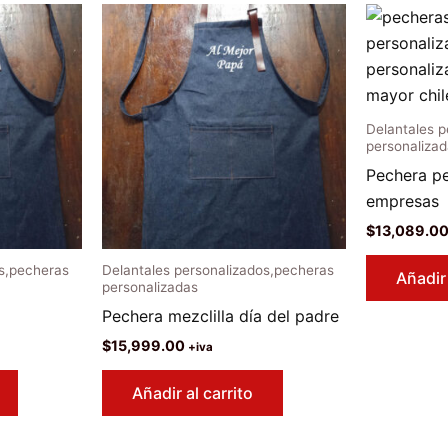
Delantales 
personaliza
Pechera pe
empresas
$
13,089.0
os,pecheras
Delantales personalizados,pecheras
Añadir 
personalizadas
Pechera mezclilla día del padre
$
15,999.00
+iva
Añadir al carrito