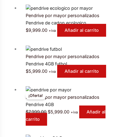
Pendrive por mayor personalizados
Pendrive de carton ecologico
$
9,999.00
Añadir al carrito
+iva
Pendrive por mayor personalizados
Pendrive 4GB futbol
$
5,999.00
Añadir al carrito
+iva
¡Oferta!
Pendrive por mayor personalizados
Pendrive 4GB
El
El
$
7,999.00
$
5,999.00
Añadir al
+iva
precio
precio
carrito
original
actual
era:
es: