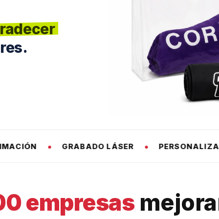
delizar
radecer
res.
emiar
SER
PERSONALIZAMOS CON TU LOGO
+2
00 empresas
mejoran