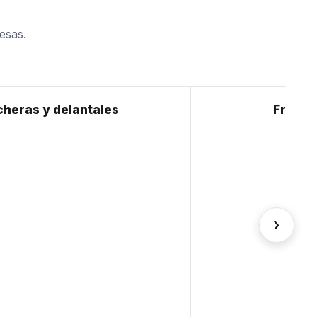
esas.
Ponc
Frazadas y mantas
›