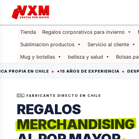
Ir
al
contenido
Tienda
Regalos corporativos para invierno
Sublimacion productos
Servicio al cliente
Mug y botellas
belleza y salud
Bolsas pa
IA EN CHILE
●
+15 AÑOS DE EXPERIENCIA
●
DESPACHO A 
CORPORATIVOS
🇨🇱 FABRICANTE DIRECTO EN CHILE
PUBLICITARIOS
REGALOS
MERCHANDISING
mo
AL POR MAYO
R