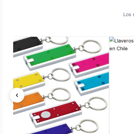
Los 
Llaveros de cuero
‹