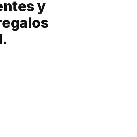
entes y
regalos
.