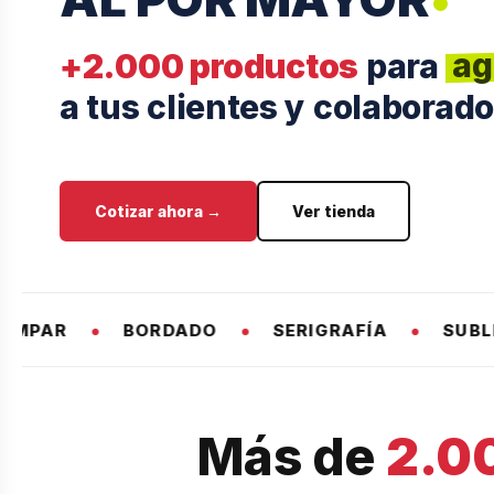
fi
ag
+2.000 productos
para
a tus clientes y colaborado
pr
Cotizar ahora →
Ver tienda
SERIGRAFÍA
SUBLIMACIÓN
GRABADO LÁ
Más de
2.0