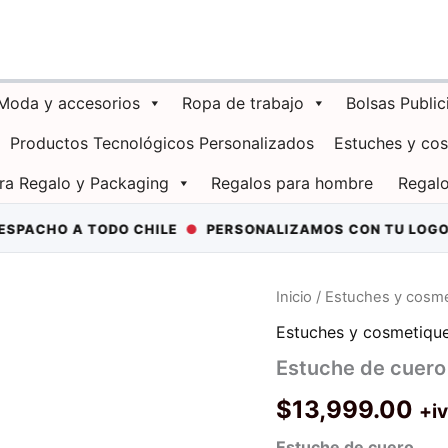
Moda y accesorios
Ropa de trabajo
Bolsas Public
Productos Tecnológicos Personalizados
Estuches y co
ra Regalo y Packaging
Regalos para hombre
Regalo
HO A TODO CHILE
●
PERSONALIZAMOS CON TU LOGO
●
+2
Inicio
/
Estuches y cosm
Estuches y cosmetiqu
Estuche de cuero
$
13,999.00
+i
Estuche de cuero