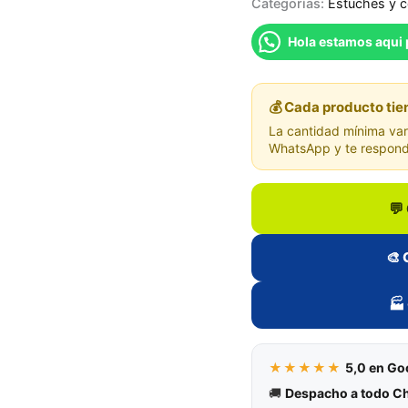
Categorías:
Estuches y 
Hola estamos aqui 
💰 Cada producto tie
La cantidad mínima varí
WhatsApp y te respond
💬
🎨 
🏭
★★★★★
5,0 en Go
🚚
Despacho a todo Ch