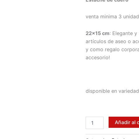
venta minima 3 unida
22×15 cm
: Elegante y 
artículos de aseo o a
y como regalo corporat
accesorio!
disponible en variedad
Estuche
Añadir al 
de
cuero
cantidad