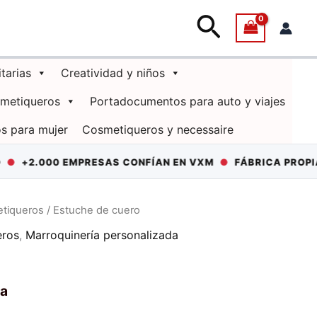
Buscar
itarias
Creatividad y niños
smetiqueros
Portadocumentos para auto y viajes
s para mujer
Cosmetiqueros y necessaire
.000 EMPRESAS CONFÍAN EN VXM
●
FÁBRICA PROPIA EN 
etiqueros
/ Estuche de cuero
eros
,
Marroquinería personalizada
va