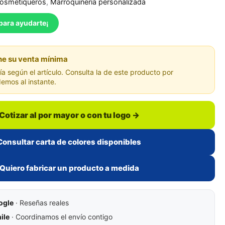
cosmetiqueros
,
Marroquinería personalizada
para ayudarte¡
ne su venta mínima
a según el artículo. Consulta la de este producto por
emos al instante.
 Cotizar al por mayor o con tu logo →
Consultar carta de colores disponibles
 Quiero fabricar un producto a medida
ogle
· Reseñas reales
ile
· Coordinamos el envío contigo