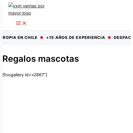
Ir
al
contenido
PROPIA EN CHILE
●
+15 AÑOS DE EXPERIENCIA
●
DESPACH
Regalos mascotas
[foogallery id=»2867″]