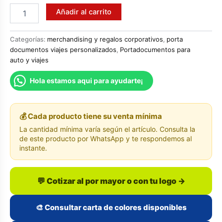
Estuche
Añadir al carrito
portadocumentos
con
cierre
Categorías:
merchandising y regalos corporativos
,
porta
cantidad
documentos viajes personalizados
,
Portadocumentos para
auto y viajes
Hola estamos aqui para ayudarte¡
💰 Cada producto tiene su venta mínima
La cantidad mínima varía según el artículo. Consulta la
de este producto por WhatsApp y te respondemos al
instante.
💬 Cotizar al por mayor o con tu logo →
🎨 Consultar carta de colores disponibles