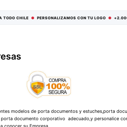
O CHILE
●
PERSONALIZAMOS CON TU LOGO
●
+2.000 EMP
resas
izados
entes modelos de porta documentos y estuches,porta docu
el porta documento corporativo adecuado,y personalice con
 a conocer su Empresa.