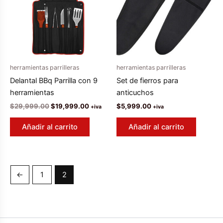
herramientas parrilleras
herramientas parrilleras
Delantal BBq Parrilla con 9
Set de fierros para
herramientas
anticuchos
El
El
$
29,999.00
$
19,999.00
$
5,999.00
+iva
+iva
precio
precio
original
actual
Añadir al carrito
Añadir al carrito
era:
es:
$29,999.00.
$19,999.00.
←
1
2