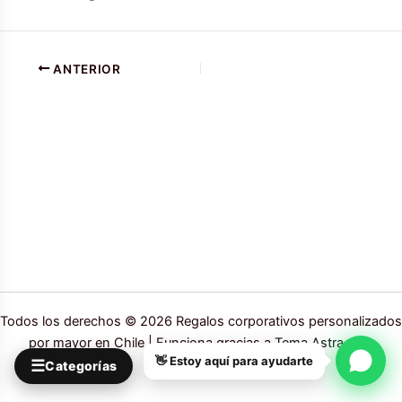
ANTERIOR
Todos los derechos © 2026 Regalos corporativos personalizados
por mayor en Chile | Funciona gracias a
Tema Astra para
👋 Estoy aquí para ayudarte
☰
WordPress
Categorías