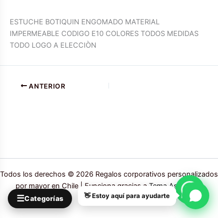
ESTUCHE BOTIQUIN ENGOMADO MATERIAL
IMPERMEABLE CODIGO E10 COLORES TODOS MEDIDAS
TODO LOGO A ELECCIÒN
ANTERIOR
Todos los derechos © 2026 Regalos corporativos personalizados
por mayor en Chile | Funciona gracias a
Tema Astra para
👋 Estoy aquí para ayudarte
☰
WordPress
Categorías